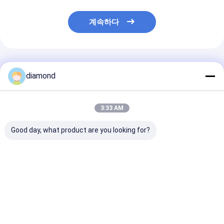
계속하다
추천된 제품
diamond
3:33 AM
Good day, what product are you looking for?
중형 중간 블록 톱 자동
정밀 절단 5 축 돌 절단
5 축 CNC 라우터
석재 블록 절단 장비
기계와 500mm의 최대
BT40 스핀들 정
리프팅 여행
절단용 5 축 동
및 하이브리드 
디자인
최고의 가격
최고의 가격
최고의 