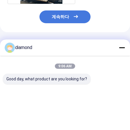
계속하다
추천된 제품
diamond
9:06 AM
Good day, what product are you looking for?
중형 중간 블록 톱 자동
정밀 절단 5 축 돌 절단
5 축 CNC 라우터
석재 블록 절단 장비
기계와 500mm의 최대
BT40 스핀들 정
리프팅 여행
절단용 5 축 동
및 하이브리드 
디자인
최고의 가격
최고의 가격
최고의 